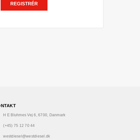
REGISTRÉR
ONTAKT
H E Bluhmes Vej 6, 6700, Danmark
(+45) 75 12 70 44
westdiesel@westdiesel.dk