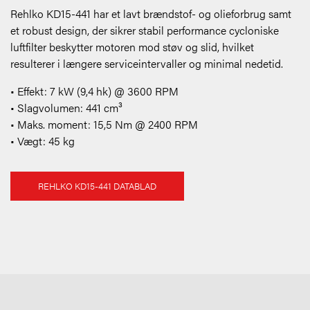
Rehlko KD15-441 har et lavt brændstof- og olieforbrug samt
et robust design, der sikrer stabil performance cycloniske
luftfilter beskytter motoren mod støv og slid, hvilket
resulterer i længere serviceintervaller og minimal nedetid.
• Effekt: 7 kW (9,4 hk) @ 3600 RPM
• Slagvolumen: 441 cm³
• Maks. moment: 15,5 Nm @ 2400 RPM
• Vægt: 45 kg
REHLKO KD15-441 DATABLAD