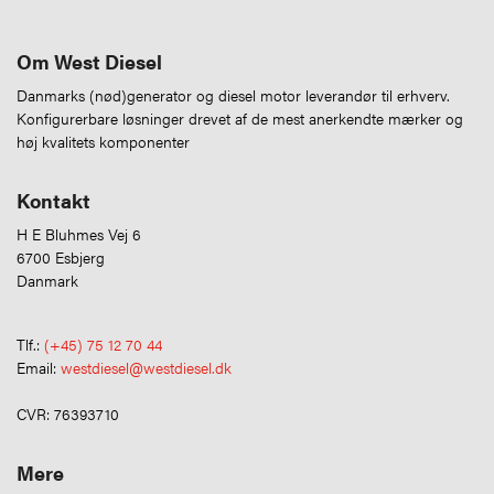
Om West Diesel
Danmarks (nød)generator og diesel motor leverandør til erhverv.
Konfigurerbare løsninger drevet af de mest anerkendte mærker og
høj kvalitets komponenter
Kontakt
H E Bluhmes Vej 6
6700 Esbjerg
Danmark
Tlf.:
(+45) 75 12 70 44
Email:
westdiesel@westdiesel.dk
CVR: 76393710
Mere