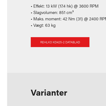
• Effekt: 13 kW (17.4 hk) @ 3600 RPM
• Slagvolumen: 851 cm³
• Maks. moment: 42 Nm (31) @ 2400 R
• Vægt: 63 kg
REHLKO KD425-2 DATABLAD
Varianter