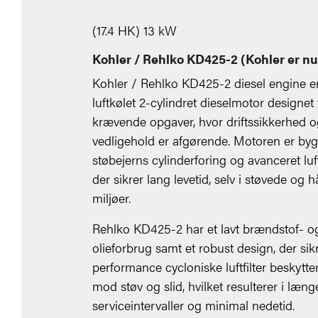
(17.4 HK) 13 kW
Kohler / Rehlko KD425-2 (Kohler er n
Kohler / Rehlko KD425-2 diesel engine e
luftkølet 2-cylindret dieselmotor designet t
krævende opgaver, hvor driftssikkerhed o
vedligehold er afgørende. Motoren er by
støbejerns cylinderforing og avanceret luftf
der sikrer lang levetid, selv i støvede og 
miljøer.
Rehlko KD425-2 har et lavt brændstof- o
olieforbrug samt et robust design, der sikr
performance cycloniske luftfilter beskytt
mod støv og slid, hvilket resulterer i læng
serviceintervaller og minimal nedetid.