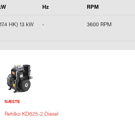
kW
Hz
RPM
(17.4 HK) 13 kW
-
3600 RPM
NÆSTE
Rehlko KD625-2 Diesel