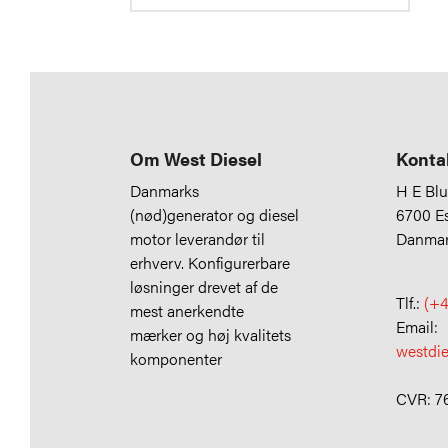
Om West Diesel
Konta
Danmarks
H E Bl
(nød)generator og diesel
6700 E
motor leverandør til
Danma
erhverv. Konfigurerbare
løsninger drevet af de
Tlf.:
(+4
mest anerkendte
Email:
mærker og høj kvalitets
westdi
komponenter
CVR: 7