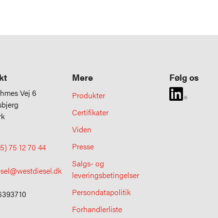
kt
Mere
Følg os
uhmes Vej 6
Produkter
sbjerg
Certifikater
rk
Viden
Presse
5) 75 12 70 44
Salgs- og
esel@westdiesel.dk
leveringsbetingelser
Persondatapolitik
6393710
Forhandlerliste