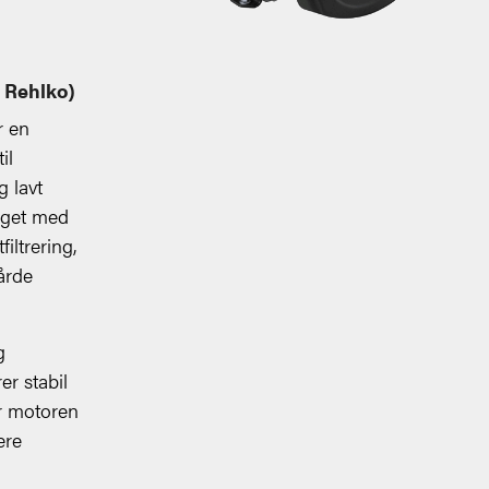
u Rehlko)
r en
il
g lavt
gget med
iltrering,
hårde
g
er stabil
er motoren
ere