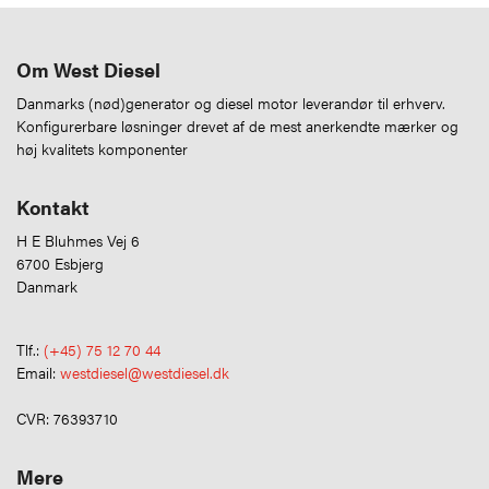
Om West Diesel
Danmarks (nød)generator og diesel motor leverandør til erhverv.
Konfigurerbare løsninger drevet af de mest anerkendte mærker og
høj kvalitets komponenter
Kontakt
H E Bluhmes Vej 6
6700 Esbjerg
Danmark
Tlf.:
(+45) 75 12 70 44
Email:
westdiesel@westdiesel.dk
CVR: 76393710
Mere