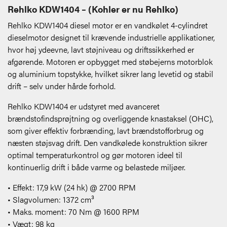
Rehlko KDW1404 – (Kohler er nu Rehlko)
Rehlko KDW1404 diesel motor er en vandkølet 4-cylindret
dieselmotor designet til krævende industrielle applikationer,
hvor høj ydeevne, lavt støjniveau og driftssikkerhed er
afgørende. Motoren er opbygget med støbejerns motorblok
og aluminium topstykke, hvilket sikrer lang levetid og stabil
drift – selv under hårde forhold.
Rehlko KDW1404 er udstyret med avanceret
brændstofindsprøjtning og overliggende knastaksel (OHC),
som giver effektiv forbrænding, lavt brændstofforbrug og
næsten støjsvag drift. Den vandkølede konstruktion sikrer
optimal temperaturkontrol og gør motoren ideel til
kontinuerlig drift i både varme og belastede miljøer.
• Effekt: 17,9 kW (24 hk) @ 2700 RPM
• Slagvolumen: 1372 cm³
• Maks. moment: 70 Nm @ 1600 RPM
• Vægt: 98 kg