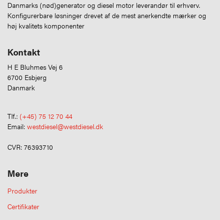
Danmarks (nød)generator og diesel motor leverandør til erhverv.
Konfigurerbare løsninger drevet af de mest anerkendte mærker og
høj kvalitets komponenter
Kontakt
H E Bluhmes Vej 6
6700 Esbjerg
Danmark
Tlf.:
(+45) 75 12 70 44
Email:
westdiesel@westdiesel.dk
CVR: 76393710
Mere
Produkter
Certifikater