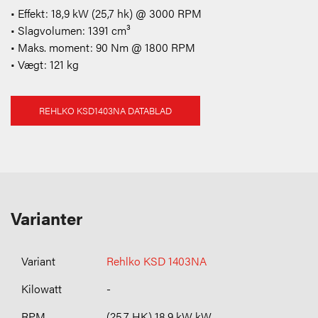
• Effekt: 18,9 kW (25,7 hk) @ 3000 RPM
• Slagvolumen: 1391 cm³
• Maks. moment: 90 Nm @ 1800 RPM
• Vægt: 121 kg
REHLKO KSD1403NA DATABLAD
Varianter
Rehlko KSD 1403NA
-
(25,7 HK) 18,9 kW kW