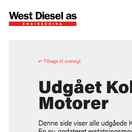
↵ Tilbage til oversigt
Udgået Koh
Motorer
Denne side viser alle udgåede 
En ny, opdateret erstatningsmod