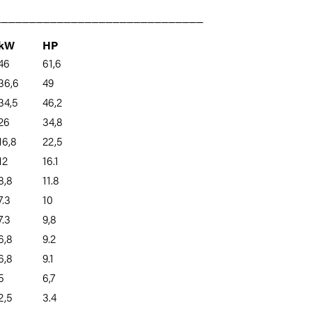
______________________________
kW
HP
46
61,6
36,6
49
34,5
46,2
26
34,8
16,8
22,5
12
16.1
8,8
11.8
7.3
10
7.3
9,8
6,8
9.2
6,8
9.1
5
6,7
2,5
3.4