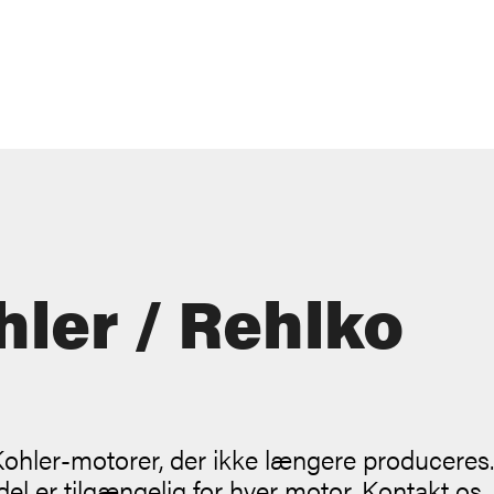
ler / Rehlko
Kohler-motorer, der ikke længere produceres.
el er tilgængelig for hver motor. Kontakt os