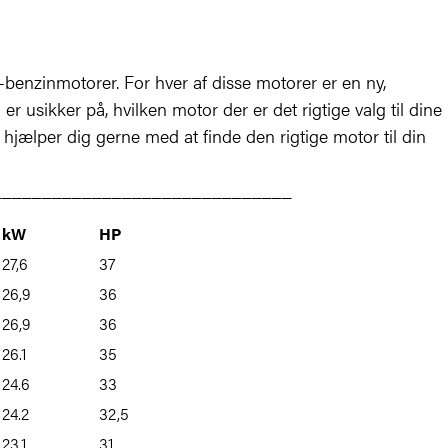
benzinmotorer. For hver af disse motorer er en ny,
 er usikker på, hvilken motor der er det rigtige valg til dine
hjælper dig gerne med at finde den rigtige motor til din
______________________________
kW
HP
27,6
37
26,9
36
26,9
36
26.1
35
24.6
33
24.2
32,5
23.1
31