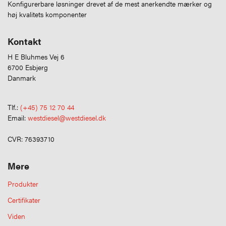
Konfigurerbare løsninger drevet af de mest anerkendte mærker og
høj kvalitets komponenter
Kontakt
H E Bluhmes Vej 6
6700 Esbjerg
Danmark
Tlf.:
(+45) 75 12 70 44
Email:
westdiesel@westdiesel.dk
CVR: 76393710
Mere
Produkter
Certifikater
Viden