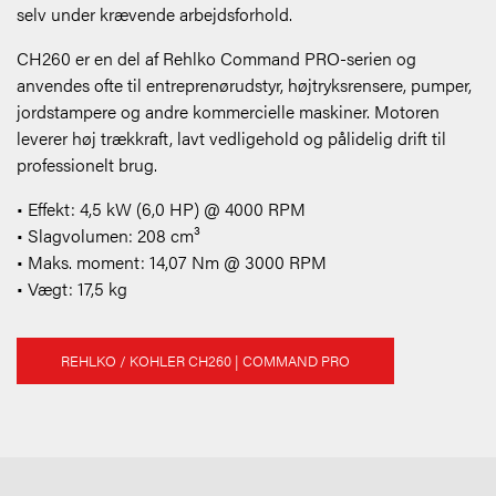
selv under krævende arbejdsforhold.
CH260 er en del af Rehlko Command PRO-serien og
anvendes ofte til entreprenørudstyr, højtryksrensere, pumper,
jordstampere og andre kommercielle maskiner. Motoren
leverer høj trækkraft, lavt vedligehold og pålidelig drift til
professionelt brug.
• Effekt: 4,5 kW (6,0 HP) @ 4000 RPM
• Slagvolumen: 208 cm³
• Maks. moment: 14,07 Nm @ 3000 RPM
• Vægt: 17,5 kg
REHLKO / KOHLER CH260 | COMMAND PRO