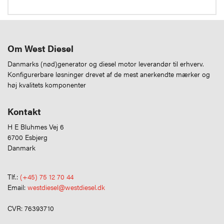
Om West Diesel
Danmarks (nød)generator og diesel motor leverandør til erhverv.
Konfigurerbare løsninger drevet af de mest anerkendte mærker og
høj kvalitets komponenter
Kontakt
H E Bluhmes Vej 6
6700 Esbjerg
Danmark
Tlf.:
(+45) 75 12 70 44
Email:
westdiesel@westdiesel.dk
CVR: 76393710