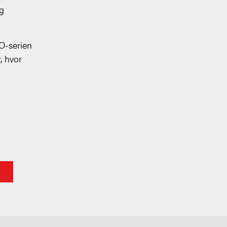
ng
O-serien
, hvor