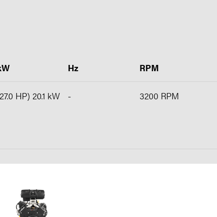
kW
Hz
RPM
(27.0 HP) 20.1 kW
-
3200 RPM