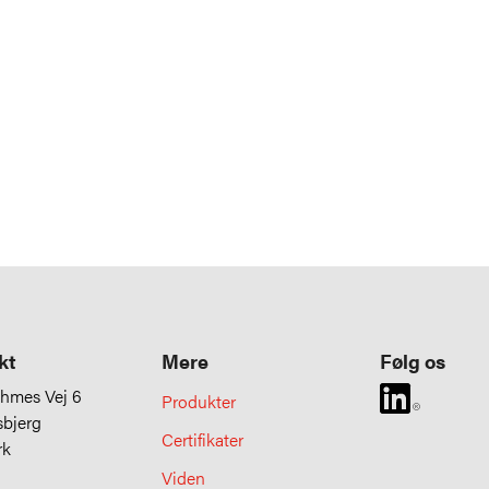
kt
Mere
Følg os
uhmes Vej 6
Produkter
sbjerg
Certifikater
rk
Viden