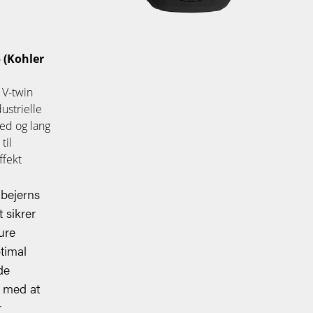
 (Kohler
 V-twin
ustrielle
hed og lang
til
ffekt
bejerns
 sikrer
ure
timal
de
r med at
r