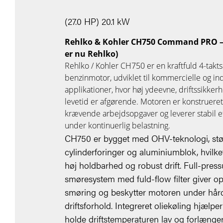
(27.0 HP) 20.1 kW
Rehlko & Kohler CH750 Command PRO –
er nu Rehlko)
Rehlko / Kohler CH750 er en kraftfuld 4-takts
benzinmotor, udviklet til kommercielle og ind
applikationer, hvor høj ydeevne, driftssikker
levetid er afgørende. Motoren er konstrueret 
krævende arbejdsopgaver og leverer stabil e
under kontinuerlig belastning.
CH750 er bygget med OHV-teknologi, stø
cylinderforinger og aluminiumblok, hvilket
høj holdbarhed og robust drift. Full-press
smøresystem med fuld-flow filter giver op
smøring og beskytter motoren under hår
driftsforhold. Integreret oliekøling hjælpe
holde driftstemperaturen lav og forlænge