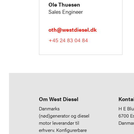
Ole Thuesen
Sales Engineer
oth@westdiesel.dk
+45 24 83 04 84
Om West Diesel
Konta
Danmarks
H E Bl
(nød)generator og diesel
6700 E
motor leverandør til
Danma
erhverv. Konfigurerbare