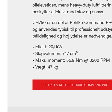
olielevetiden, mens heavy-duty luftfiltreri
beskytter effektivt mod støv og snavs.
CH750 er en del af Rehlko Command PR
og anvendes typisk til professionelt udstyr
pålidelighed og høj ydelse er nødvendige.
• Effekt: 20,1 kW
• Slagvolumen: 747 cm³
• Maks. moment: 55,9 Nm @ 3200 RPM
• Vægt: 47 kg
REHLKO & KOHLER CH750
| COMMAND PRO