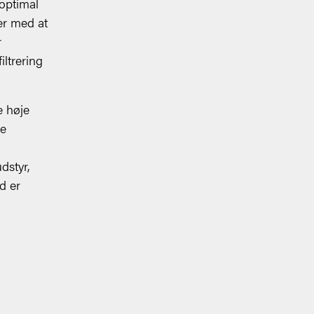
optimal
er med at
r
iltrering
e høje
le
dstyr,
d er