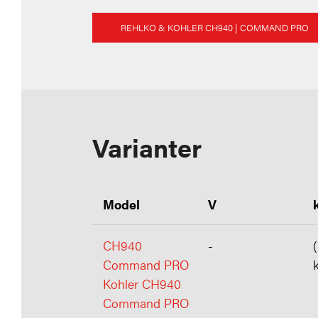
REHLKO & KOHLER CH940
| COMMAND PRO
Varianter
Model
V
CH940
-
Command PRO
Kohler CH940
Command PRO