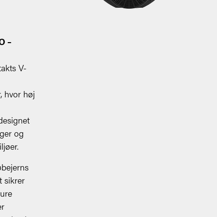
O –
takts V-
, hvor høj
designet
nger og
ljøer.
øbejerns
 sikrer
sure
er