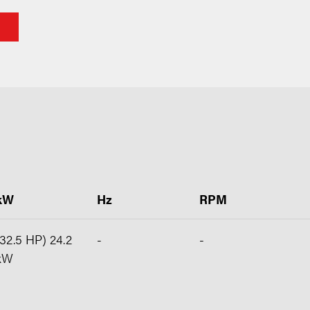
kW
Hz
RPM
(32.5 HP) 24.2
-
-
kW