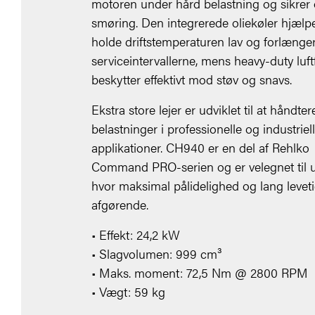
motoren under hård belastning og sikrer 
smøring. Den integrerede oliekøler hjælp
holde driftstemperaturen lav og forlænge
serviceintervallerne, mens heavy-duty luftf
beskytter effektivt mod støv og snavs.
Ekstra store lejer er udviklet til at håndter
belastninger i professionelle og industriel
applikationer. CH940 er en del af Rehlko
Command PRO-serien og er velegnet til u
hvor maksimal pålidelighed og lang leveti
afgørende.
• Effekt: 24,2 kW
• Slagvolumen: 999 cm³
• Maks. moment: 72,5 Nm @ 2800 RPM
• Vægt: 59 kg