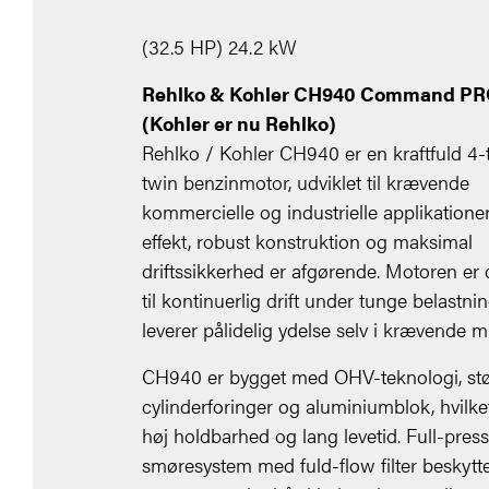
(32.5 HP) 24.2 kW
Rehlko & Kohler CH940 Command PR
(Kohler er nu Rehlko)
Rehlko / Kohler CH940 er en kraftfuld 4-
twin benzinmotor, udviklet til krævende
kommercielle og industrielle applikationer
effekt, robust konstruktion og maksimal
driftssikkerhed er afgørende. Motoren er 
til kontinuerlig drift under tunge belastni
leverer pålidelig ydelse selv i krævende mi
CH940 er bygget med OHV-teknologi, st
cylinderforinger og aluminiumblok, hvilket
høj holdbarhed og lang levetid. Full-pres
smøresystem med fuld-flow filter beskytt