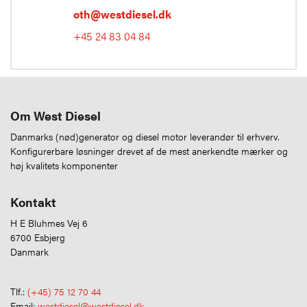
oth@westdiesel.dk
+45 24 83 04 84
Om West Diesel
Danmarks (nød)generator og diesel motor leverandør til erhverv.
Konfigurerbare løsninger drevet af de mest anerkendte mærker og
høj kvalitets komponenter
Kontakt
H E Bluhmes Vej 6
6700 Esbjerg
Danmark
Tlf.:
(+45) 75 12 70 44
Email:
westdiesel@westdiesel.dk