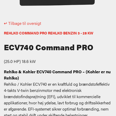
↵ Tilbage til oversigt
REHLKO COMMAND PRO REHLKO BENZIN 3 - 28 KW
ECV740 Command PRO
(25.0 HP) 18.6 kW
Rehlko & Kohler ECV740 Command PRO – (Kohler er nu
Rehlko)
Rehlko / Kohler ECV740 er en kraftfuld og brændstofeffektiv
4-takts V-twin benzinmotor med elektronisk
brændstofindsprøjtning (EFI), udviklet til kommercielle
applikationer, hvor høj ydelse, lavt forbrug og driftssikkerhed
er afgørende. EFI-systemet sikrer optimal forbrænding, nem
start og stabil drift under skiftende belastninger.