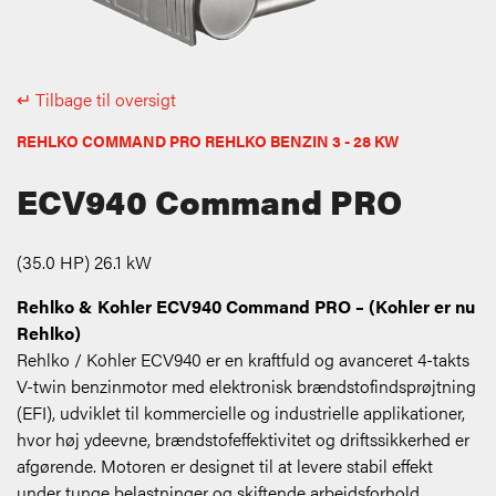
↵ Tilbage til oversigt
REHLKO COMMAND PRO REHLKO BENZIN 3 - 28 KW
ECV940 Command PRO
(35.0 HP) 26.1 kW
Rehlko & Kohler ECV940 Command PRO – (Kohler er nu
Rehlko)
Rehlko / Kohler ECV940 er en kraftfuld og avanceret 4-takts
V-twin benzinmotor med elektronisk brændstofindsprøjtning
(EFI), udviklet til kommercielle og industrielle applikationer,
hvor høj ydeevne, brændstofeffektivitet og driftssikkerhed er
afgørende. Motoren er designet til at levere stabil effekt
under tunge belastninger og skiftende arbejdsforhold.