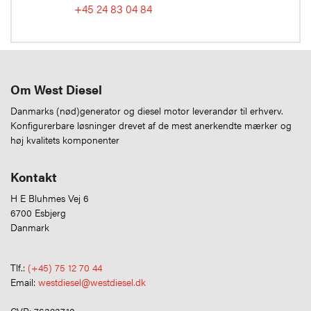
+45 24 83 04 84
Om West Diesel
Danmarks (nød)generator og diesel motor leverandør til erhverv.
Konfigurerbare løsninger drevet af de mest anerkendte mærker og
høj kvalitets komponenter
Kontakt
H E Bluhmes Vej 6
6700 Esbjerg
Danmark
Tlf.:
(+45) 75 12 70 44
Email:
westdiesel@westdiesel.dk
CVR: 76393710