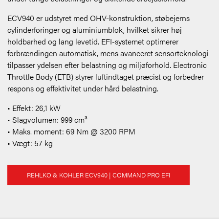
ECV940 er udstyret med OHV-konstruktion, støbejerns
cylinderforinger og aluminiumblok, hvilket sikrer høj
holdbarhed og lang levetid. EFI-systemet optimerer
forbrændingen automatisk, mens avanceret sensorteknologi
tilpasser ydelsen efter belastning og miljøforhold. Electronic
Throttle Body (ETB) styrer luftindtaget præcist og forbedrer
respons og effektivitet under hård belastning.
• Effekt: 26,1 kW
• Slagvolumen: 999 cm³
• Maks. moment: 69 Nm @ 3200 RPM
• Vægt: 57 kg
REHLKO & KOHLER ECV940
| COMMAND PRO EFI