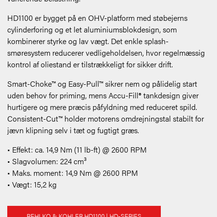
HD1100 er bygget på en OHV-platform med støbejerns
cylinderforing og et let aluminiumsblokdesign, som
kombinerer styrke og lav vægt. Det enkle splash-
smøresystem reducerer vedligeholdelsen, hvor regelmæssig
kontrol af oliestand er tilstrækkeligt for sikker drift.
Smart-Choke™ og Easy-Pull™ sikrer nem og pålidelig start
uden behov for priming, mens Accu-Fill® tankdesign giver
hurtigere og mere præcis påfyldning med reduceret spild.
Consistent-Cut™ holder motorens omdrejningstal stabilt for
jævn klipning selv i tæt og fugtigt græs.
• Effekt: ca. 14,9 Nm (11 lb-ft) @ 2600 RPM
• Slagvolumen: 224 cm³
• Maks. moment: 14,9 Nm @ 2600 RPM
• Vægt: 15,2 kg
REHLKO & KOHLER HD1100 | HD-SERIES