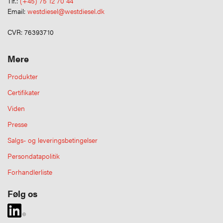
Tlf.:
(+45) 75 12 70 44
Email:
westdiesel@westdiesel.dk
CVR: 76393710
Mere
Produkter
Certifikater
Viden
Presse
Salgs- og leveringsbetingelser
Persondatapolitik
Forhandlerliste
Følg os