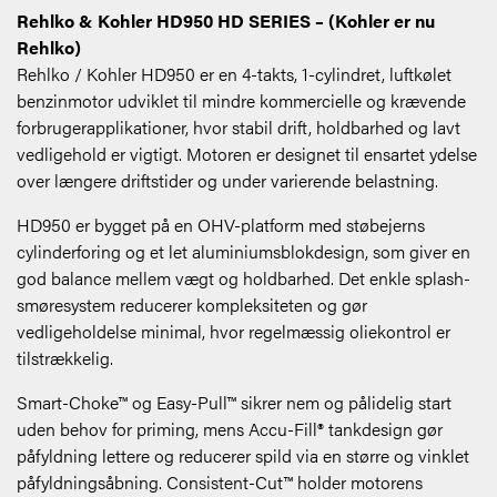
Rehlko & Kohler HD950 HD SERIES – (Kohler er nu
Rehlko)
Rehlko / Kohler HD950 er en 4-takts, 1-cylindret, luftkølet
benzinmotor udviklet til mindre kommercielle og krævende
forbrugerapplikationer, hvor stabil drift, holdbarhed og lavt
vedligehold er vigtigt. Motoren er designet til ensartet ydelse
over længere driftstider og under varierende belastning.
HD950 er bygget på en OHV-platform med støbejerns
cylinderforing og et let aluminiumsblokdesign, som giver en
god balance mellem vægt og holdbarhed. Det enkle splash-
smøresystem reducerer kompleksiteten og gør
vedligeholdelse minimal, hvor regelmæssig oliekontrol er
tilstrækkelig.
Smart-Choke™ og Easy-Pull™ sikrer nem og pålidelig start
uden behov for priming, mens Accu-Fill® tankdesign gør
påfyldning lettere og reducerer spild via en større og vinklet
påfyldningsåbning. Consistent-Cut™ holder motorens