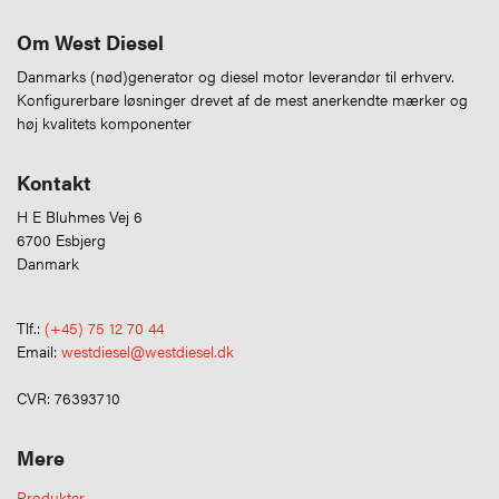
Om West Diesel
Danmarks (nød)generator og diesel motor leverandør til erhverv.
Konfigurerbare løsninger drevet af de mest anerkendte mærker og
høj kvalitets komponenter
Kontakt
H E Bluhmes Vej 6
6700 Esbjerg
Danmark
Tlf.:
(+45) 75 12 70 44
Email:
westdiesel@westdiesel.dk
CVR: 76393710
Mere
Produkter