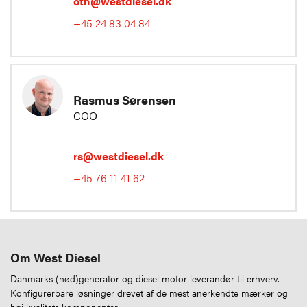
oth@westdiesel.dk
+45 24 83 04 84
Rasmus Sørensen
COO
rs@westdiesel.dk
+45 76 11 41 62
Om West Diesel
Danmarks (nød)generator og diesel motor leverandør til erhverv.
Konfigurerbare løsninger drevet af de mest anerkendte mærker og
høj kvalitets komponenter