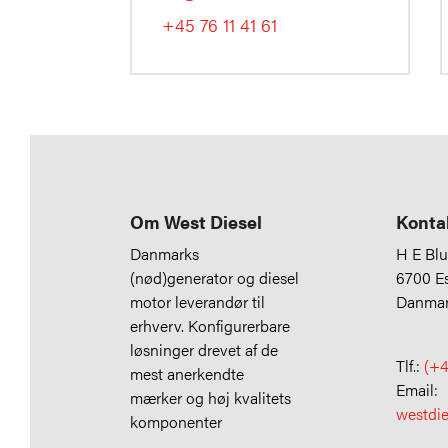
+45 76 11 41 61
Om West Diesel
Konta
Danmarks
H E Bl
(nød)generator og diesel
6700 E
motor leverandør til
Danma
erhverv. Konfigurerbare
løsninger drevet af de
Tlf.:
(+4
mest anerkendte
Email:
mærker og høj kvalitets
westdi
komponenter