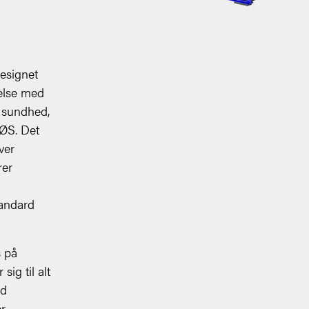
designet
else med
l sundhed,
EØS. Det
ver
rer
tandard
s på
ig til alt
ed
er