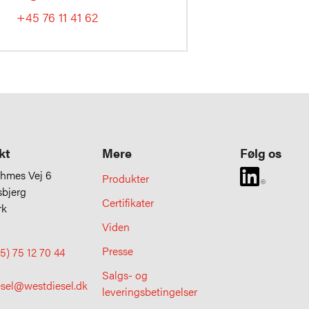
+45 76 11 41 62
kt
Mere
Følg os
uhmes Vej 6
Produkter
sbjerg
Certifikater
rk
Viden
Presse
5) 75 12 70 44
Salgs- og
esel@westdiesel.dk
leveringsbetingelser