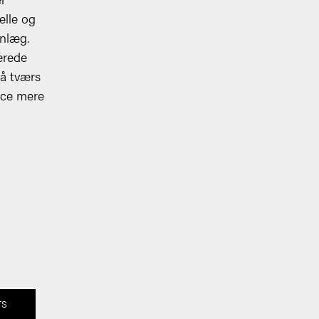
elle og
anlæg.
erede
å tværs
ice mere
TS