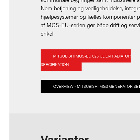
Nem betjening og vedligeholdelse, integr
hjælpesystemer og fælles komponenter p
af MGS-EU-serien gør både drift og serv
enkel
MITSUBISHI MGS-EU 625 UDEN RADIATOR
SPECIFIKATION
OVERVIEW - MITSUBISHI MGS GENERATOR SE
Varianter