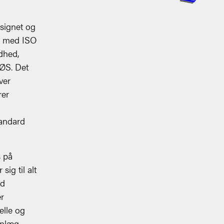
esignet og
e med ISO
dhed,
EØS. Det
ver
rer
tandard
s på
ig til alt
ed
er
elle og
anlæg.