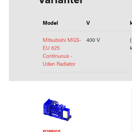
Model
V
Mitsubishi MGS-
400 V
EU 625
Continuous -
Uden Radiator
FORRIGE