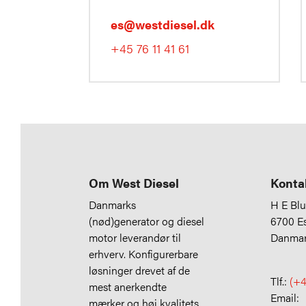
es@westdiesel.dk
+45 76 11 41 61
Om West Diesel
Konta
Danmarks
H E Bl
(nød)generator og diesel
6700 E
motor leverandør til
Danma
erhverv. Konfigurerbare
løsninger drevet af de
Tlf.:
(+4
mest anerkendte
Email:
mærker og høj kvalitets