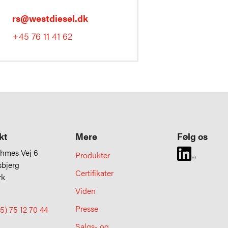
rs@westdiesel.dk
+45 76 11 41 62
kt
Mere
Følg os
uhmes Vej 6
Produkter
sbjerg
Certifikater
rk
Viden
Presse
5) 75 12 70 44
Salgs- og