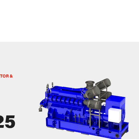
TOR &
25