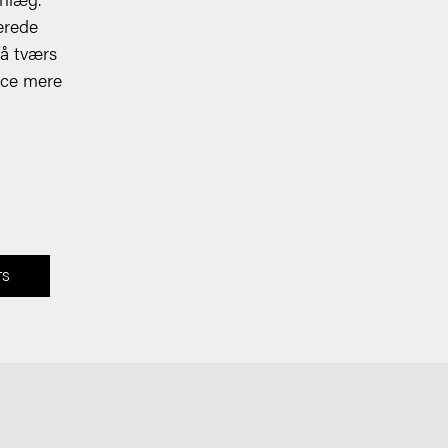
erede
å tværs
ice mere
TS