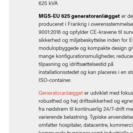
625 kVA
MGS-EU 625 generatoranlægget
er d
produceret i Frankrig i overensstemmels
9001:2018 og opfylder CE-kravene til sun
sikkerhed og miljøbeskyttelse inden for 
modulopbyggede og kompakte design gi
mange konfigurationsmuligheder, reduce
tilpasning og idriftsættelsestid på
installationsstedet og kan placeres i en s
ISO-container.
Generatoranlægget
er udviklet med foku
robusthed og høj driftssikkerhed og egner s
fra nødstrøm til kontinuerlig 24/7-drift m
varierende belastning. Typiske anvendels
omfatter hospitaler, datacentre, kommerci
kommunale bygninger samt industrielle 