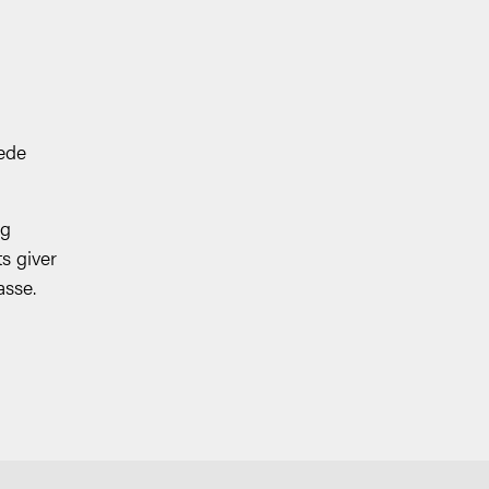
ede
og
s giver
asse.