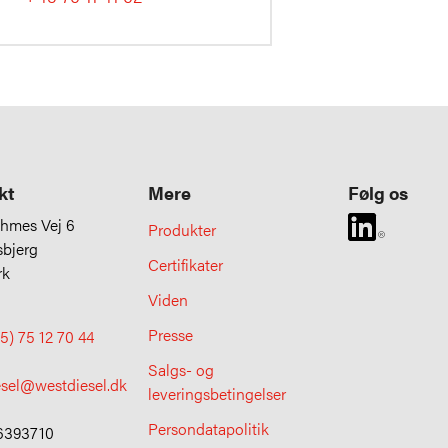
kt
Mere
Følg os
uhmes Vej 6
Produkter
sbjerg
Certifikater
rk
Viden
Presse
5) 75 12 70 44
Salgs- og
esel@westdiesel.dk
leveringsbetingelser
Persondatapolitik
6393710