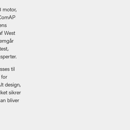
 motor,
 ComAP
ens
af West
nemgår
est,
sperter.
sses til
 for
lt design,
ket sikrer
an bliver