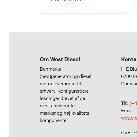
Om West Diesel
Konta
Danmarks
H E Bl
(nød)generator og diesel
6700 E
motor leverandør til
Danma
erhverv. Konfigurerbare
løsninger drevet af de
Tlf.:
(+4
mest anerkendte
Email:
mærker og høj kvalitets
westdi
komponenter
CVR: 7