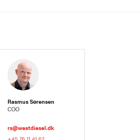
Rasmus Sørensen
COO
rs@westdiesel.dk
+45 76 11 41 62