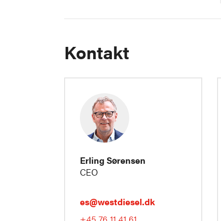
Kontakt
Erling Sørensen
CEO
es@westdiesel.dk
+45 76 11 41 61