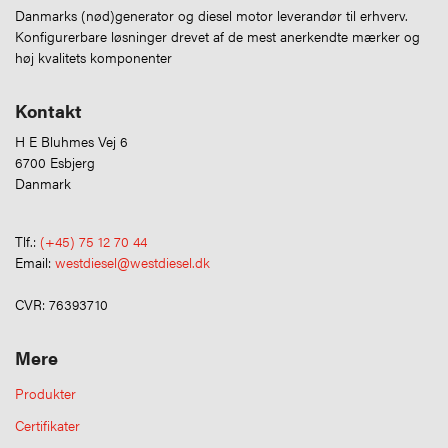
Danmarks (nød)generator og diesel motor leverandør til erhverv.
Konfigurerbare løsninger drevet af de mest anerkendte mærker og
høj kvalitets komponenter
Kontakt
H E Bluhmes Vej 6
6700 Esbjerg
Danmark
Tlf.:
(+45) 75 12 70 44
Email:
westdiesel@westdiesel.dk
CVR: 76393710
Mere
Produkter
Certifikater