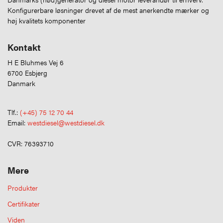
Konfigurerbare løsninger drevet af de mest anerkendte mærker og
høj kvalitets komponenter
Kontakt
H E Bluhmes Vej 6
6700 Esbjerg
Danmark
Tlf.:
(+45) 75 12 70 44
Email:
westdiesel@westdiesel.dk
CVR: 76393710
Mere
Produkter
Certifikater
Viden