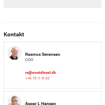
Kontakt
Rasmus Sørensen
COO
rs@westdiesel.dk
+45 76 11 41 62
Asger L Hansen