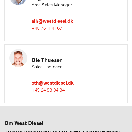
Area Sales Manager
alh@westdiesel.dk
+45 76 11 41 67
Ole Thuesen
Sales Engineer
oth@westdiesel.dk
+45 24 83 04 84
Om West Diesel
Danmarks (nød)generator og diesel motor leverandør til erhverv.