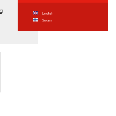
og
English
Suomi