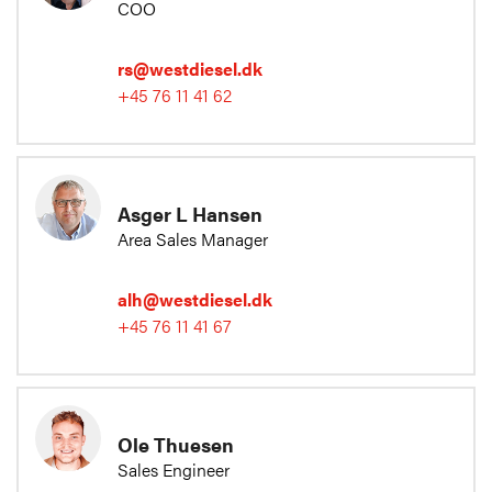
COO
rs@westdiesel.dk
+45 76 11 41 62
Asger L Hansen
Area Sales Manager
alh@westdiesel.dk
+45 76 11 41 67
Ole Thuesen
Sales Engineer