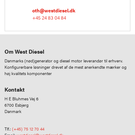
oth@westdiesel.dk
+45 24 83 04 84
Om West Diesel
Danmarks (nød)generator og diesel motor leverandør til erhverv.
Konfigurerbare løsninger drevet af de mest anerkendte mærker og
høj kvalitets komponenter
Kontakt
H E Bluhmes Vej 6
6700 Esbjerg
Danmark
Tlf.:
(+45) 75 12 70 44