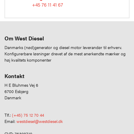
+45 76 11 41 67
Om West Diesel
Danmarks (nød)generator og diesel motor leverandør til erhverv.
Konfigurerbare løsninger drevet af de mest anerkendte mærker og
høj kvalitets komponenter
Kontakt
H E Bluhmes Vej 6
6700 Esbjerg
Danmark
Tlf.:
(+45) 75 12 70 44
Email:
westdiesel@westdiesel.dk
CVR: 76393710