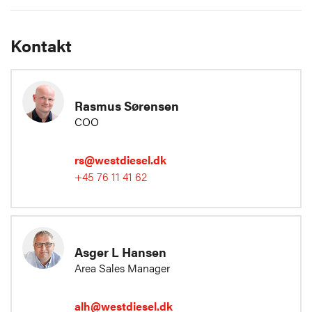
Kontakt
Rasmus Sørensen
COO
rs@westdiesel.dk
+45 76 11 41 62
Asger L Hansen
Area Sales Manager
alh@westdiesel.dk