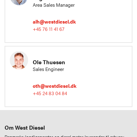
Area Sales Manager
alh@westdiesel.dk
+45 76 11 41 67
Ole Thuesen
Sales Engineer
oth@westdiesel.dk
+45 24 83 04 84
Om West Diesel
Danmarks (nød)generator og diesel motor leverandør til erhverv.