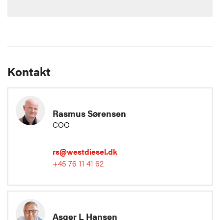
Kontakt
Rasmus Sørensen
COO
rs@westdiesel.dk
+45 76 11 41 62
Asger L Hansen