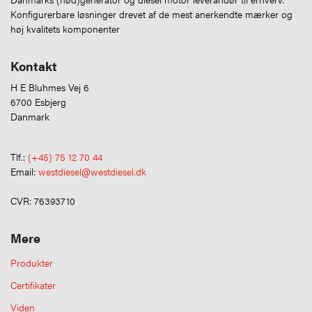
Konfigurerbare løsninger drevet af de mest anerkendte mærker og
høj kvalitets komponenter
Kontakt
H E Bluhmes Vej 6
6700 Esbjerg
Danmark
Tlf.:
(+45) 75 12 70 44
Email:
westdiesel@westdiesel.dk
CVR: 76393710
Mere
Produkter
Certifikater
Viden