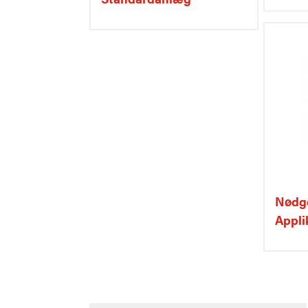
Nødg
Appli