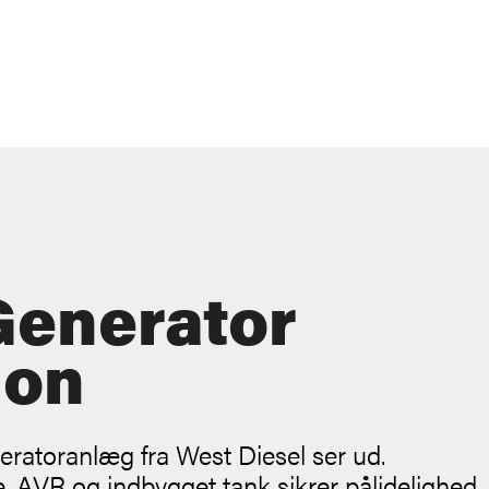
Generator
ion
ratoranlæg fra West Diesel ser ud.
 AVR og indbygget tank sikrer pålidelighed,