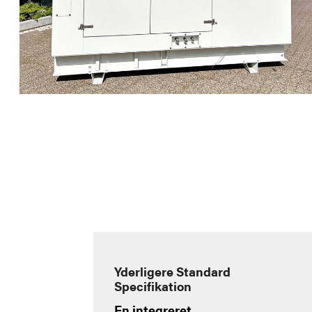
Yderligere Standard
Specifikation
En integreret