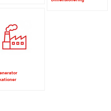
enerator
kationer