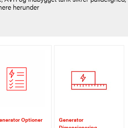
e mere herunder
nerator Optioner
Generator
Dimensionering