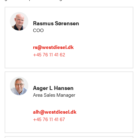
Rasmus Sørensen
COO
rs@westdiesel.dk
+45 76 11 41 62
Asger L Hansen
Area Sales Manager
alh@westdiesel.dk
+45 76 11 41 67