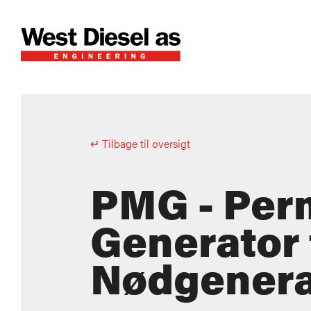
↵ Tilbage til oversigt
PMG - Per
Generator t
Nødgenera