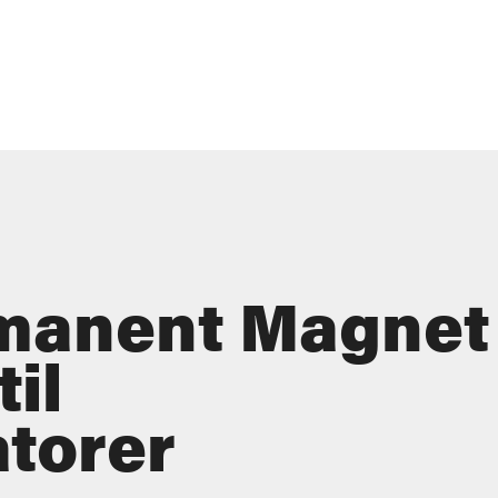
manent Magnet
il
torer