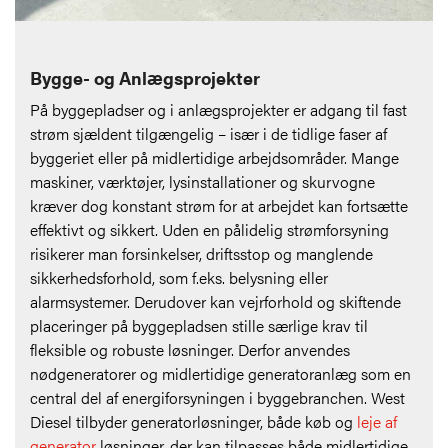
Bygge- og Anlægsprojekter
På byggepladser og i anlægsprojekter er adgang til fast
strøm sjældent tilgængelig – især i de tidlige faser af
byggeriet eller på midlertidige arbejdsområder. Mange
maskiner, værktøjer, lysinstallationer og skurvogne
kræver dog konstant strøm for at arbejdet kan fortsætte
effektivt og sikkert. Uden en pålidelig strømforsyning
risikerer man forsinkelser, driftsstop og manglende
sikkerhedsforhold, som f.eks. belysning eller
alarmsystemer. Derudover kan vejrforhold og skiftende
placeringer på byggepladsen stille særlige krav til
fleksible og robuste løsninger. Derfor anvendes
nødgeneratorer og midlertidige generatoranlæg som en
central del af energiforsyningen i byggebranchen. West
Diesel tilbyder generatorløsninger, både køb og
leje af
generator
løsninger, der kan tilpasses både midlertidige