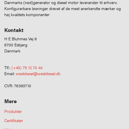
Danmarks (nød)generator og diesel motor leverandør til erhverv.
Konfigurerbare løsninger drevet af de mest anerkendte mærker og
høj kvalitets komponenter
Kontakt
H E Bluhmes Vej 6
6700 Esbjerg
Danmark
Tlf.:
(+45) 75 12 70 44
Email:
westdiesel@westdiesel.dk
CVR: 76393710
Mere
Produkter
Certifikater