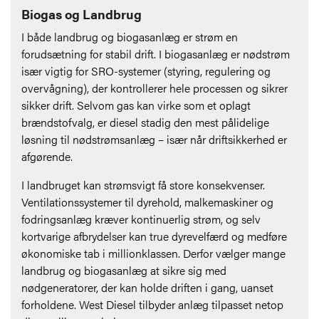
Biogas og Landbrug
I både landbrug og biogasanlæg er strøm en
forudsætning for stabil drift. I biogasanlæg er nødstrøm
især vigtig for SRO-systemer (styring, regulering og
overvågning), der kontrollerer hele processen og sikrer
sikker drift. Selvom gas kan virke som et oplagt
brændstofvalg, er diesel stadig den mest pålidelige
løsning til nødstrømsanlæg – især når driftsikkerhed er
afgørende.
I landbruget kan strømsvigt få store konsekvenser.
Ventilationssystemer til dyrehold, malkemaskiner og
fodringsanlæg kræver kontinuerlig strøm, og selv
kortvarige afbrydelser kan true dyrevelfærd og medføre
økonomiske tab i millionklassen. Derfor vælger mange
landbrug og biogasanlæg at sikre sig med
nødgeneratorer, der kan holde driften i gang, uanset
forholdene. West Diesel tilbyder anlæg tilpasset netop