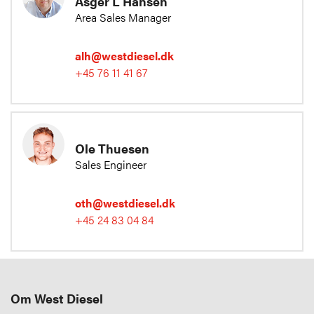
Asger L Hansen
Area Sales Manager
alh@westdiesel.dk
+45 76 11 41 67
Ole Thuesen
Sales Engineer
oth@westdiesel.dk
+45 24 83 04 84
Om West Diesel