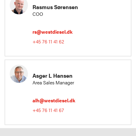
Rasmus Sørensen
COO
rs@westdiesel.dk
+45 76 11 41 62
Asger L Hansen
Area Sales Manager
alh@westdiesel.dk
+45 76 11 41 67