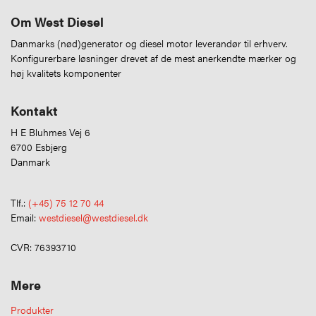
Om West Diesel
Danmarks (nød)generator og diesel motor leverandør til erhverv.
Konfigurerbare løsninger drevet af de mest anerkendte mærker og
høj kvalitets komponenter
Kontakt
H E Bluhmes Vej 6
6700 Esbjerg
Danmark
Tlf.:
(+45) 75 12 70 44
Email:
westdiesel@westdiesel.dk
CVR: 76393710
Mere
Produkter