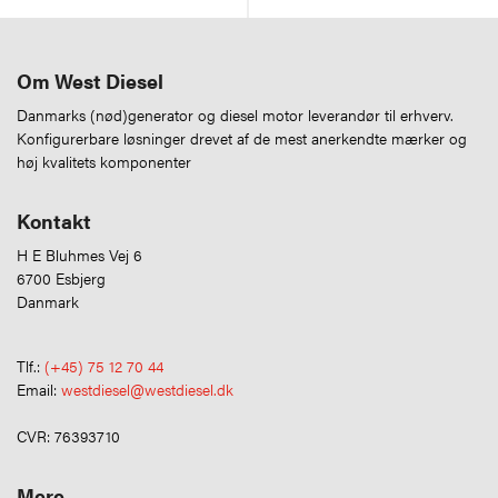
Om West Diesel
Danmarks (nød)generator og diesel motor leverandør til erhverv.
Konfigurerbare løsninger drevet af de mest anerkendte mærker og
høj kvalitets komponenter
Kontakt
H E Bluhmes Vej 6
6700 Esbjerg
Danmark
Tlf.:
(+45) 75 12 70 44
Email:
westdiesel@westdiesel.dk
CVR: 76393710
Mere