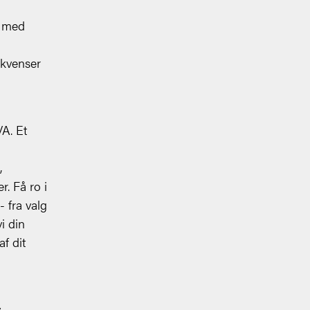
r med
ekvenser
A. Et
,
r. Få ro i
 fra valg
i din
f dit
,