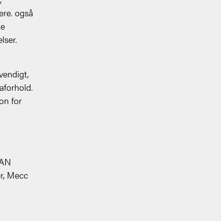
ere. også
ke
lser.
vendigt,
aforhold.
on for
MAN
r, Mecc