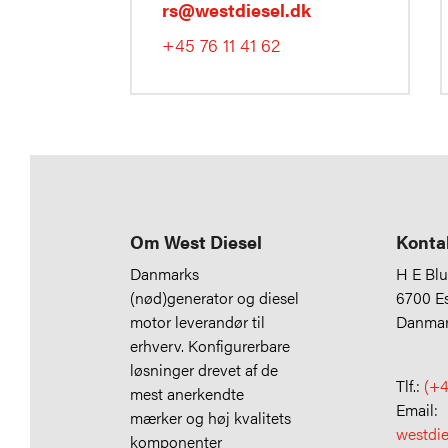
rs@westdiesel.dk
+45 76 11 41 62
Om West Diesel
Konta
Danmarks
H E Bl
(nød)generator og diesel
6700 E
motor leverandør til
Danma
erhverv. Konfigurerbare
løsninger drevet af de
Tlf.:
(+4
mest anerkendte
Email:
mærker og høj kvalitets
westdi
komponenter