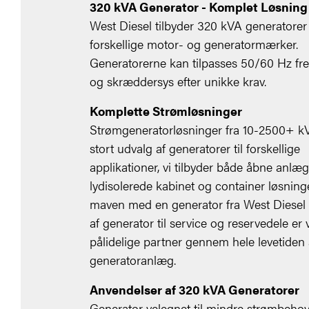
320 kVA Generator - Komplet Løsning
West Diesel tilbyder 320 kVA generatore
forskellige motor- og generatormærker.
Generatorerne kan tilpasses 50/60 Hz fr
og skræddersys efter unikke krav.
Komplette Strømløsninger
Strømgeneratorløsninger fra 10-2500+ kV
stort udvalg af generatorer til forskellige
applikationer, vi tilbyder både åbne anlæg
lydisolerede kabinet og container løsninge
maven med en generator fra West Diesel -
af generator til service og reservedele er v
pålidelige partner gennem hele levetiden a
generatoranlæg.
Anvendelser af 320 kVA Generatorer
Generator velegnet til mindre strømbehov