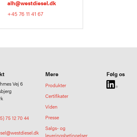
alh@westdiesel.dk
+45 76 11 41 67
kt
Mere
Følg os
uhmes Vej 6
Produkter
sbjerg
Certifikater
rk
Viden
Presse
5) 75 12 70 44
Salgs- og
esel@westdiesel.dk
leveringsbetingelser