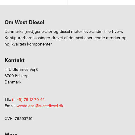
Om West Diesel
Danmarks (nød)generator og diesel motor leverandør til erhverv.
Konfigurerbare løsninger drevet af de mest anerkendte mærker og
høj kvalitets komponenter
Kontakt
H E Bluhmes Vej 6
6700 Esbjerg
Danmark
Tlf.:
(+45) 75 12 70 44
Email:
westdiesel@westdiesel.dk
CVR: 76393710
Mere