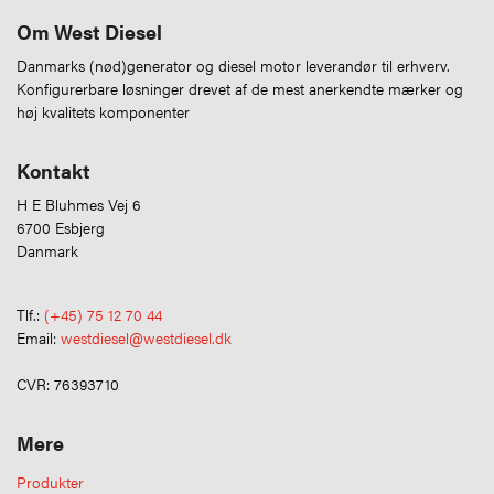
Om West Diesel
Danmarks (nød)generator og diesel motor leverandør til erhverv.
Konfigurerbare løsninger drevet af de mest anerkendte mærker og
høj kvalitets komponenter
Kontakt
H E Bluhmes Vej 6
6700 Esbjerg
Danmark
Tlf.:
(+45) 75 12 70 44
Email:
westdiesel@westdiesel.dk
CVR: 76393710
Mere
Produkter