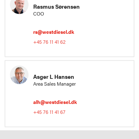
Rasmus Sørensen
COO
rs@westdiesel.dk
+45 76 11 41 62
Asger L Hansen
Area Sales Manager
alh@westdiesel.dk
+45 76 11 41 67