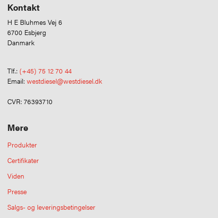
Kontakt
H E Bluhmes Vej 6
6700 Esbjerg
Danmark
Tlf.:
(+45) 75 12 70 44
Email:
westdiesel@westdiesel.dk
CVR: 76393710
Mere
Produkter
Certifikater
Viden
Presse
Salgs- og leveringsbetingelser