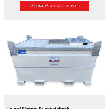
FÅ TILBUD PÅ LEJE AF GENERATOR
Leje af Ekstern Brændstoftank