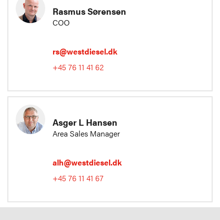
Rasmus Sørensen
COO
rs@westdiesel.dk
+45 76 11 41 62
Asger L Hansen
Area Sales Manager
alh@westdiesel.dk
+45 76 11 41 67