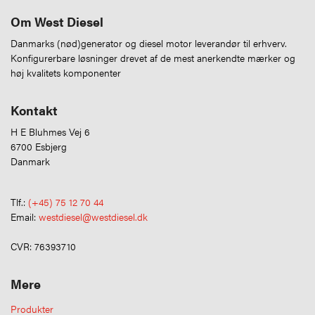
Om West Diesel
Danmarks (nød)generator og diesel motor leverandør til erhverv.
Konfigurerbare løsninger drevet af de mest anerkendte mærker og
høj kvalitets komponenter
Kontakt
H E Bluhmes Vej 6
6700 Esbjerg
Danmark
Tlf.:
(+45) 75 12 70 44
Email:
westdiesel@westdiesel.dk
CVR: 76393710
Mere
Produkter