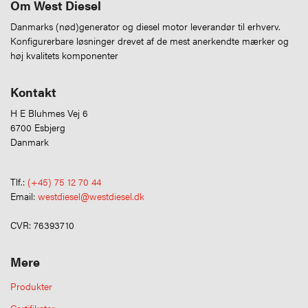
Om West Diesel
Danmarks (nød)generator og diesel motor leverandør til erhverv.
Konfigurerbare løsninger drevet af de mest anerkendte mærker og
høj kvalitets komponenter
Kontakt
H E Bluhmes Vej 6
6700 Esbjerg
Danmark
Tlf.:
(+45) 75 12 70 44
Email:
westdiesel@westdiesel.dk
CVR: 76393710
Mere
Produkter