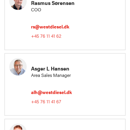
Rasmus Sørensen
COO
rs@westdiesel.dk
+45 76 11 41 62
Asger L Hansen
Area Sales Manager
alh@westdiesel.dk
+45 76 11 41 67