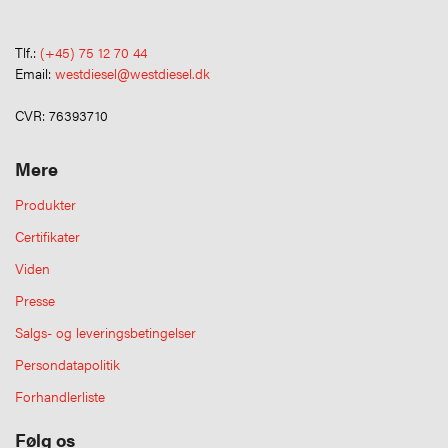
Tlf.:
(+45) 75 12 70 44
Email:
westdiesel@westdiesel.dk
CVR: 76393710
Mere
Produkter
Certifikater
Viden
Presse
Salgs- og leveringsbetingelser
Persondatapolitik
Forhandlerliste
Følg os