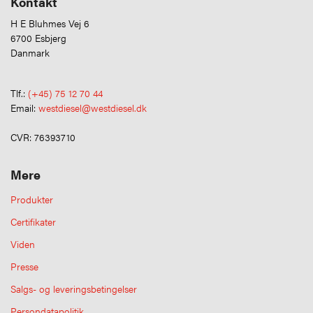
Kontakt
H E Bluhmes Vej 6
6700 Esbjerg
Danmark
Tlf.:
(+45) 75 12 70 44
Email:
westdiesel@westdiesel.dk
CVR: 76393710
Mere
Produkter
Certifikater
Viden
Presse
Salgs- og leveringsbetingelser
Persondatapolitik