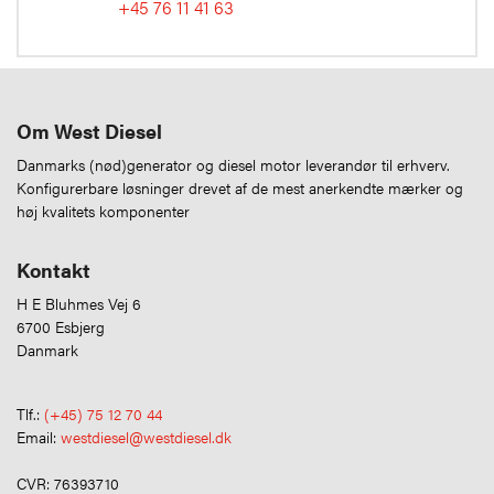
+45 76 11 41 63
Om West Diesel
Danmarks (nød)generator og diesel motor leverandør til erhverv.
Konfigurerbare løsninger drevet af de mest anerkendte mærker og
høj kvalitets komponenter
Kontakt
H E Bluhmes Vej 6
6700 Esbjerg
Danmark
Tlf.:
(+45) 75 12 70 44
Email:
westdiesel@westdiesel.dk
CVR: 76393710