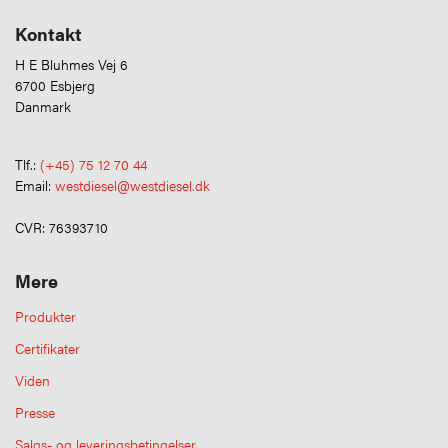
Kontakt
H E Bluhmes Vej 6
6700 Esbjerg
Danmark
Tlf.:
(+45) 75 12 70 44
Email:
westdiesel@westdiesel.dk
CVR: 76393710
Mere
Produkter
Certifikater
Viden
Presse
Salgs- og leveringsbetingelser