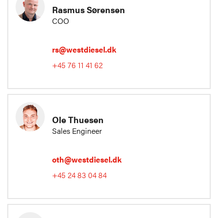
Rasmus Sørensen
COO
rs@westdiesel.dk
+45 76 11 41 62
Ole Thuesen
Sales Engineer
oth@westdiesel.dk
+45 24 83 04 84