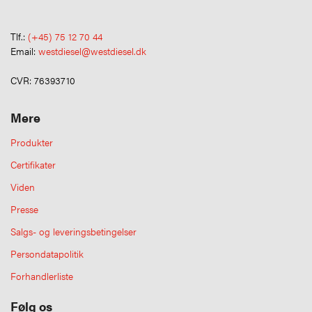
Tlf.:
(+45) 75 12 70 44
Email:
westdiesel@westdiesel.dk
CVR: 76393710
Mere
Produkter
Certifikater
Viden
Presse
Salgs- og leveringsbetingelser
Persondatapolitik
Forhandlerliste
Følg os