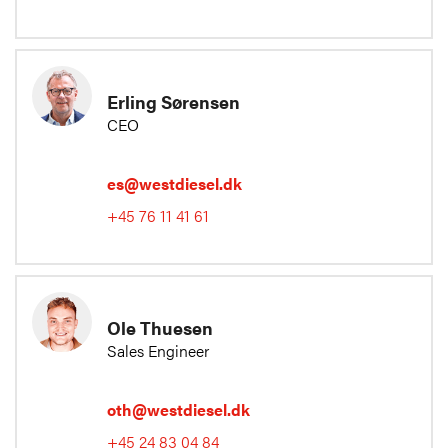
Erling Sørensen
CEO
es@westdiesel.dk
+45 76 11 41 61
Ole Thuesen
Sales Engineer
oth@westdiesel.dk
+45 24 83 04 84