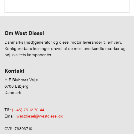
Om West Diesel
Danmarks (nød)generator og diesel motor leverandør til erhverv.
Konfigurerbare løsninger drevet af de mest anerkendte mærker og
høj kvalitets komponenter
Kontakt
H E Bluhmes Vej 6
6700 Esbjerg
Danmark
Tlf.:
(+45) 75 12 70 44
Email:
westdiesel@westdiesel.dk
CVR: 76393710