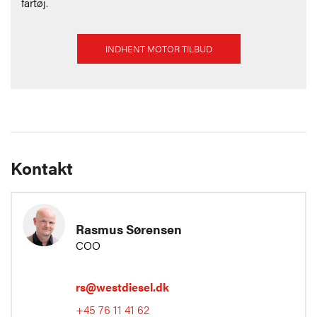
fartøj.
INDHENT MOTOR TILBUD
Kontakt
Rasmus Sørensen
COO
rs@westdiesel.dk
+45 76 11 41 62