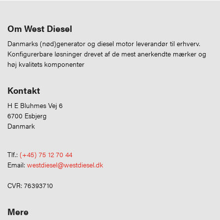
Om West Diesel
Danmarks (nød)generator og diesel motor leverandør til erhverv.
Konfigurerbare løsninger drevet af de mest anerkendte mærker og
høj kvalitets komponenter
Kontakt
H E Bluhmes Vej 6
6700 Esbjerg
Danmark
Tlf.:
(+45) 75 12 70 44
Email:
westdiesel@westdiesel.dk
CVR: 76393710
Mere