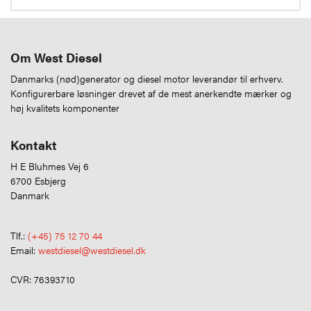
Om West Diesel
Danmarks (nød)generator og diesel motor leverandør til erhverv.
Konfigurerbare løsninger drevet af de mest anerkendte mærker og
høj kvalitets komponenter
Kontakt
H E Bluhmes Vej 6
6700 Esbjerg
Danmark
Tlf.:
(+45) 75 12 70 44
Email:
westdiesel@westdiesel.dk
CVR: 76393710