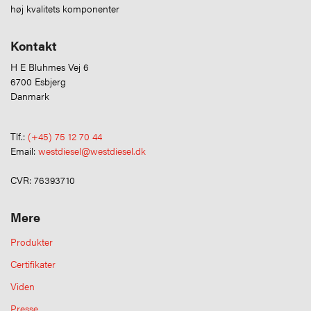
høj kvalitets komponenter
Kontakt
H E Bluhmes Vej 6
6700 Esbjerg
Danmark
Tlf.:
(+45) 75 12 70 44
Email:
westdiesel@westdiesel.dk
CVR: 76393710
Mere
Produkter
Certifikater
Viden
Presse