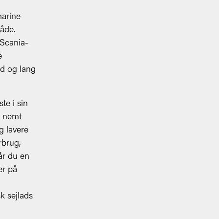
marine
både.
 Scania-
e
ed og lang
te i sin
r nemt
g lavere
rbrug,
år du en
er på
k sejlads