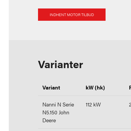
INDHENT MOTOR TILBUD
Varianter
Variant
kW (hk)
Nanni N Serie
112 kW
N5.150 John
Deere