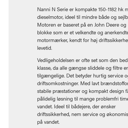
Nanni N Serie er kompakte 150-1182 hk 
dieselmotor, ideel til mindre både og sejl
Motoren er baseret på en John Deere og
blokke som er et velkendte og anerkendt
motormærker, kendt for høj driftssikkerh
levetid.
Vedligeholdelsen er ofte set som den beds
klasse, da alle gængse sliddele og filtre e
tilgængelige. Det betyder hurtig service o
driftsomkostninger. Med lavt brændstoffo
stabile præstationer og kompakt design f
pålidelig løsning til mange problemfri tim
vandet. Ideel til bådejere, der ønsker
driftssikkerhed, nem service og økonomis
på vandet.