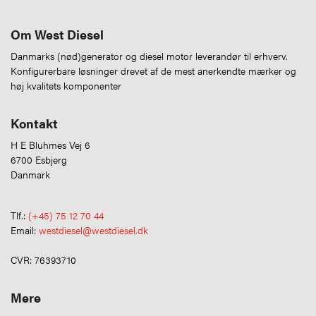
Om West Diesel
Danmarks (nød)generator og diesel motor leverandør til erhverv.
Konfigurerbare løsninger drevet af de mest anerkendte mærker og
høj kvalitets komponenter
Kontakt
H E Bluhmes Vej 6
6700 Esbjerg
Danmark
Tlf.:
(+45) 75 12 70 44
Email:
westdiesel@westdiesel.dk
CVR: 76393710
Mere