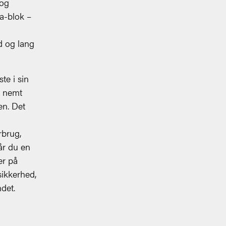
 og
a-blok –
d og lang
te i sin
r nemt
en. Det
rbrug,
år du en
er på
sikkerhed,
det.