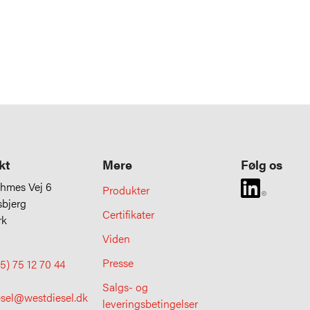
kt
Mere
Følg os
uhmes Vej 6
Produkter
sbjerg
Certifikater
rk
Viden
Presse
5) 75 12 70 44
Salgs- og
esel@westdiesel.dk
leveringsbetingelser