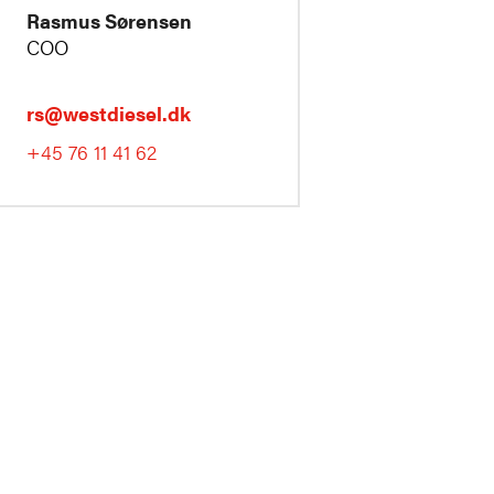
Rasmus Sørensen
COO
rs@westdiesel.dk
+45 76 11 41 62