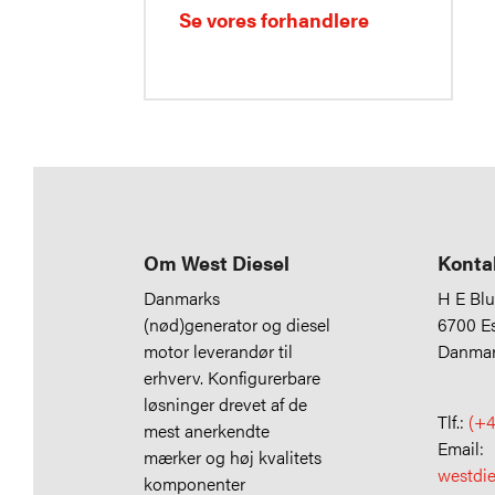
Se vores forhandlere
Om West Diesel
Konta
Danmarks
H E Bl
(nød)generator og diesel
6700 E
motor leverandør til
Danma
erhverv. Konfigurerbare
løsninger drevet af de
Tlf.:
(+4
mest anerkendte
Email:
mærker og høj kvalitets
westdi
komponenter