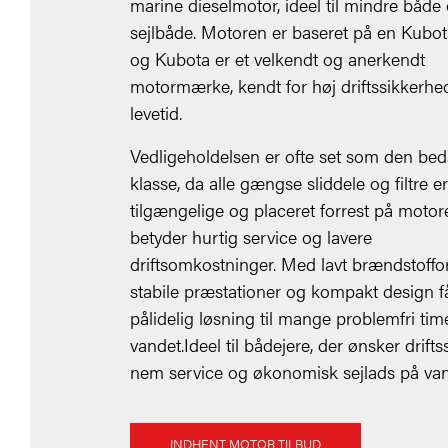
marine dieselmotor, ideel til mindre både
sejlbåde. Motoren er baseret på en Kubot
og Kubota er et velkendt og anerkendt
motormærke, kendt for høj driftssikkerhe
levetid.
Vedligeholdelsen er ofte set som den beds
klasse, da alle gængse sliddele og filtre e
tilgængelige og placeret forrest på motor
betyder hurtig service og lavere
driftsomkostninger. Med lavt brændstoffo
stabile præstationer og kompakt design f
pålidelig løsning til mange problemfri tim
vandet.Ideel til bådejere, der ønsker drifts
nem service og økonomisk sejlads på van
INDHENT MOTOR TILBUD