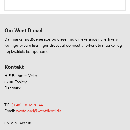
Om West Diesel
Danmarks (nød)generator og diesel motor leverandør til erhverv.
Konfigurerbare løsninger drevet af de mest anerkendte mærker og
høj kvalitets komponenter
Kontakt
H E Bluhmes Vej 6
6700 Esbjerg
Danmark
Tlf.:
(+45) 75 12 70 44
Email:
westdiesel@westdiesel.dk
CVR: 76393710