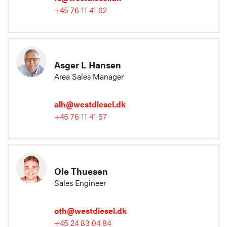
+45 76 11 41 62
Asger L Hansen
Area Sales Manager
alh@westdiesel.dk
+45 76 11 41 67
Ole Thuesen
Sales Engineer
oth@westdiesel.dk
+45 24 83 04 84